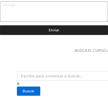
Enviar
BUSCA EL CURSO 
B
u
s
c
Buscar
a
r