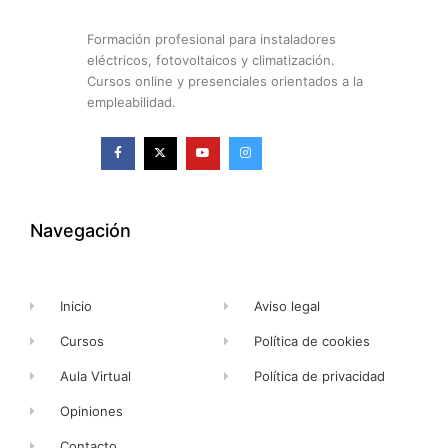
Formación profesional para instaladores
eléctricos, fotovoltaicos y climatización.
Cursos online y presenciales orientados a la
empleabilidad.
F
X
Y
I
a
-
o
n
c
t
u
s
e
w
t
t
b
i
u
a
o
t
b
g
o
t
e
r
k
e
a
Navegación
-
r
m
f
Inicio
Aviso legal
Cursos
Política de cookies
Aula Virtual
Política de privacidad
Opiniones
Contacto