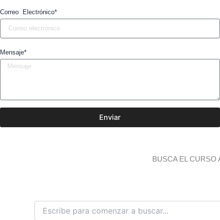
Correo Electrónico*
Mensaje*
Enviar
BUSCA EL CURSO 
B
u