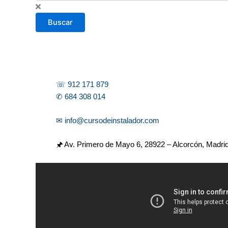
s
c
Buscar
a
r
☏ 912 171 879
✆ 684 308 014
✉ info@cursodeinstalador.com
🖈 Av. Primero de Mayo 6,
28922 – Alcorcón, Madri