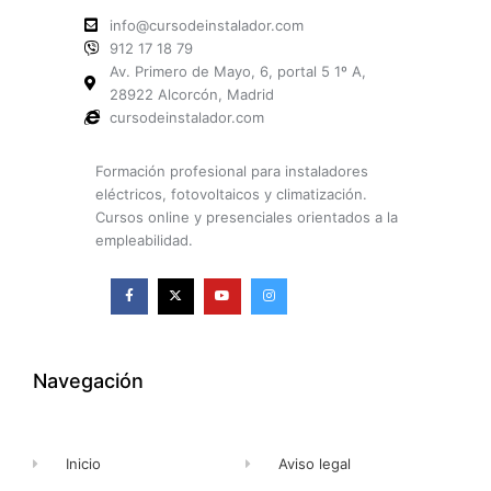
info@cursodeinstalador.com
912 17 18 79
Av. Primero de Mayo, 6, portal 5 1º A,
28922 Alcorcón, Madrid
cursodeinstalador.com
Formación profesional para instaladores
eléctricos, fotovoltaicos y climatización.
Cursos online y presenciales orientados a la
empleabilidad.
F
X
Y
I
a
-
o
n
c
t
u
s
e
w
t
t
b
i
u
a
o
t
b
g
o
t
e
r
k
e
a
Navegación
-
r
m
f
Inicio
Aviso legal