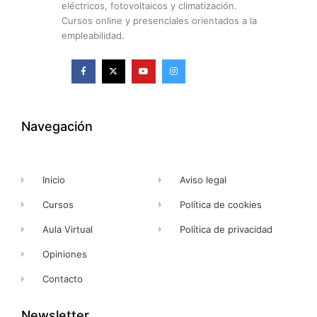
eléctricos, fotovoltaicos y climatización.
Cursos online y presenciales orientados a la
empleabilidad.
F
X
Y
I
a
-
o
n
c
t
u
s
e
w
t
t
b
i
u
a
o
t
b
g
o
t
e
r
k
e
a
Navegación
-
r
m
f
Inicio
Aviso legal
Cursos
Política de cookies
Aula Virtual
Política de privacidad
Opiniones
Contacto
Newsletter