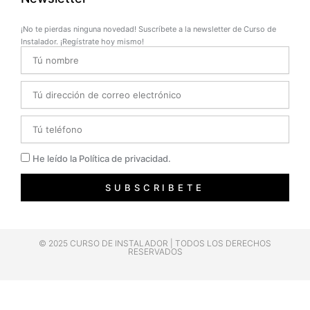
¡No te pierdas ninguna novedad! Suscríbete a la newsletter de Curso de
Instalador. ¡Regístrate hoy mismo!
Name
Email
Telefono
Privacidad
He leído la Política de privacidad.
SUBSCRIBETE
© 2025 CURSO DE INSTALADOR | TODOS LOS DERECHOS
RESERVADOS