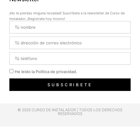
¡No te pierdas ninguna novedad! Suscríbete a la newsletter de Curso de
Instalador. ¡Regístrate hoy mismo!
Name
Email
Telefono
Privacidad
He leído la Política de privacidad.
SUBSCRIBETE
© 2025 CURSO DE INSTALADOR | TODOS LOS DERECHOS
RESERVADOS