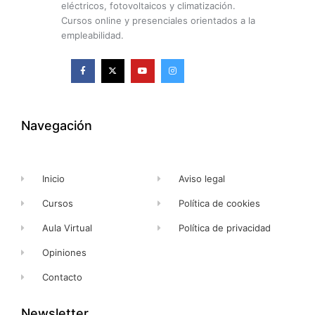
eléctricos, fotovoltaicos y climatización.
Cursos online y presenciales orientados a la
empleabilidad.
F
X
Y
I
a
-
o
n
c
t
u
s
e
w
t
t
b
i
u
a
o
t
b
g
o
t
e
r
k
e
a
Navegación
-
r
m
f
Inicio
Aviso legal
Cursos
Política de cookies
Aula Virtual
Política de privacidad
Opiniones
Contacto
Newsletter