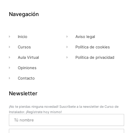
b
i
u
a
o
t
b
g
o
t
e
r
k
e
a
Navegación
-
r
m
f
Inicio
Aviso legal
Cursos
Política de cookies
Aula Virtual
Política de privacidad
Opiniones
Contacto
Newsletter
¡No te pierdas ninguna novedad! Suscríbete a la newsletter de Curso de
Instalador. ¡Regístrate hoy mismo!
Name
Email