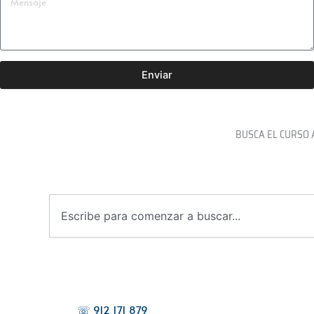
Enviar
BUSCA EL CURSO 
B
u
s
c
a
r
☏ 912 171 879