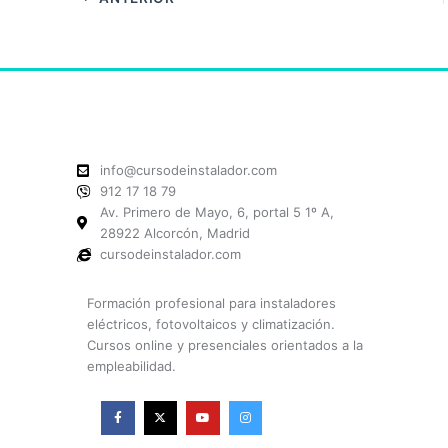
info@cursodeinstalador.com
912 17 18 79
Av. Primero de Mayo, 6, portal 5 1º A,
28922 Alcorcón, Madrid
cursodeinstalador.com
Formación profesional para instaladores
eléctricos, fotovoltaicos y climatización.
Cursos online y presenciales orientados a la
empleabilidad.
F
X
Y
I
a
-
o
n
c
t
u
s
e
w
t
t