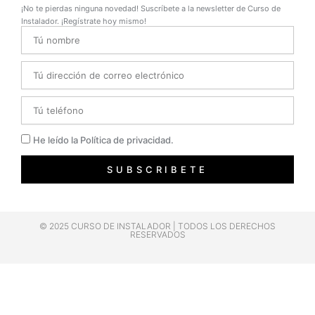
¡No te pierdas ninguna novedad! Suscríbete a la newsletter de Curso de
Instalador. ¡Regístrate hoy mismo!
Name
Email
Telefono
Privacidad
He leído la Política de privacidad.
SUBSCRIBETE
© 2025 CURSO DE INSTALADOR | TODOS LOS DERECHOS
RESERVADOS