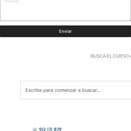
Enviar
BUSCA EL CURSO 
B
u
s
c
a
r
☏ 912 171 879