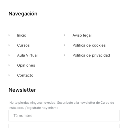
b
i
u
a
o
t
b
g
o
t
e
r
k
e
a
Navegación
-
r
m
f
Inicio
Aviso legal
Cursos
Política de cookies
Aula Virtual
Política de privacidad
Opiniones
Contacto
Newsletter
¡No te pierdas ninguna novedad! Suscríbete a la newsletter de Curso de
Instalador. ¡Regístrate hoy mismo!
Name
Email