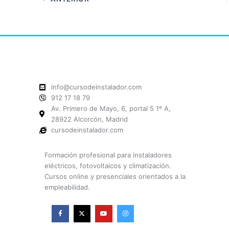
info@cursodeinstalador.com
912 17 18 79
Av. Primero de Mayo, 6, portal 5 1º A,
28922 Alcorcón, Madrid
cursodeinstalador.com
Formación profesional para instaladores
eléctricos, fotovoltaicos y climatización.
Cursos online y presenciales orientados a la
empleabilidad.
F
X
Y
I
a
-
o
n
c
t
u
s
e
w
t
t