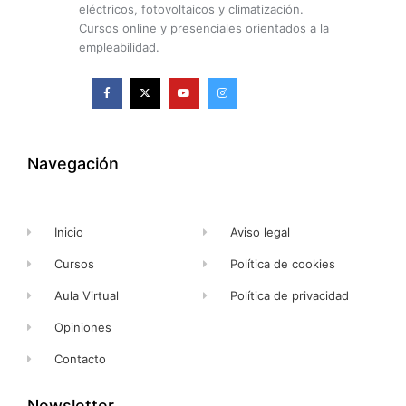
eléctricos, fotovoltaicos y climatización.
Cursos online y presenciales orientados a la
empleabilidad.
F
X
Y
I
a
-
o
n
c
t
u
s
e
w
t
t
b
i
u
a
o
t
b
g
o
t
e
r
k
e
a
Navegación
-
r
m
f
Inicio
Aviso legal
Cursos
Política de cookies
Aula Virtual
Política de privacidad
Opiniones
Contacto
Newsletter