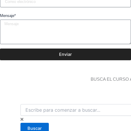
Mensaje*
Enviar
BUSCA EL CURSO 
B
u
s
c
Buscar
a