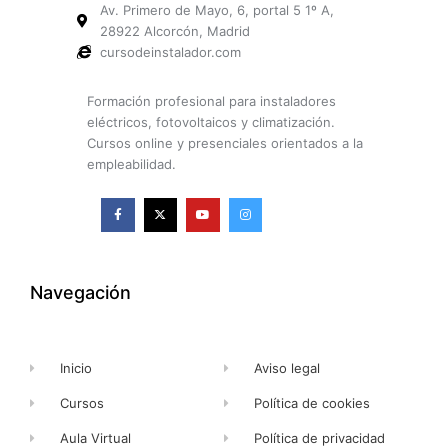
Av. Primero de Mayo, 6, portal 5 1º A,
28922 Alcorcón, Madrid
cursodeinstalador.com
Formación profesional para instaladores
eléctricos, fotovoltaicos y climatización.
Cursos online y presenciales orientados a la
empleabilidad.
F
X
Y
I
a
-
o
n
c
t
u
s
e
w
t
t
b
i
u
a
o
t
b
g
o
t
e
r
k
e
a
Navegación
-
r
m
f
Inicio
Aviso legal
Cursos
Política de cookies
Aula Virtual
Política de privacidad