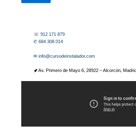
r
☏ 912 171 879
✆ 684 308 014
✉ info@cursodeinstalador.com
🖈 Av. Primero de Mayo 6,
28922 – Alcorcón, Madri