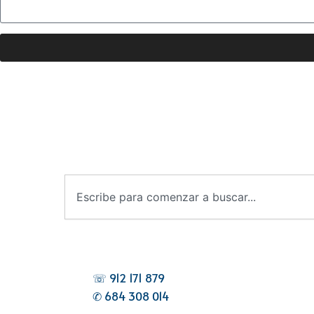
B
u
s
c
a
r
☏ 912 171 879
✆ 684 308 014