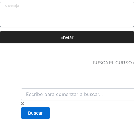
Enviar
BUSCA EL CURSO 
B
u
s
c
Buscar
a
r