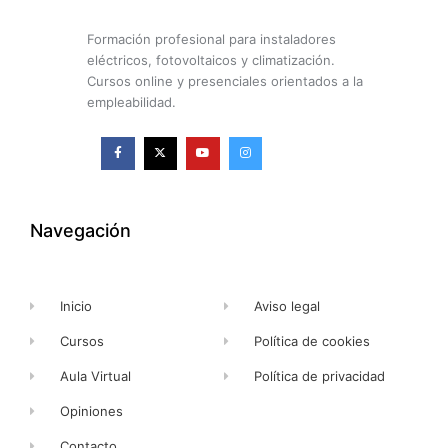
Formación profesional para instaladores
eléctricos, fotovoltaicos y climatización.
Cursos online y presenciales orientados a la
empleabilidad.
F
X
Y
I
a
-
o
n
c
t
u
s
e
w
t
t
b
i
u
a
o
t
b
g
o
t
e
r
k
e
a
Navegación
-
r
m
f
Inicio
Aviso legal
Cursos
Política de cookies
Aula Virtual
Política de privacidad
Opiniones
Contacto