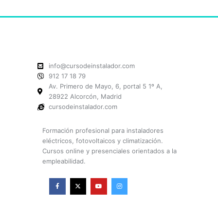
info@cursodeinstalador.com
912 17 18 79
Av. Primero de Mayo, 6, portal 5 1º A,
28922 Alcorcón, Madrid
cursodeinstalador.com
Formación profesional para instaladores
eléctricos, fotovoltaicos y climatización.
Cursos online y presenciales orientados a la
empleabilidad.
F
X
Y
I
a
-
o
n
c
t
u
s
e
w
t
t
b
i
u
a
o
t
b
g
o
t
e
r