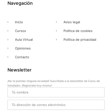
k
e
a
Navegación
-
r
m
f
Inicio
Aviso legal
Cursos
Política de cookies
Aula Virtual
Política de privacidad
Opiniones
Contacto
Newsletter
¡No te pierdas ninguna novedad! Suscríbete a la newsletter de Curso de
Instalador. ¡Regístrate hoy mismo!
Name
Email