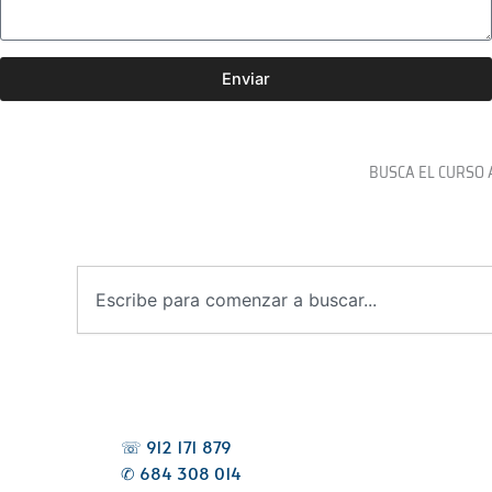
Enviar
BUSCA EL CURSO 
B
u
s
c
a
r
☏ 912 171 879
✆ 684 308 014