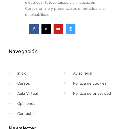
eléctricos, fotovoltaicos y climatización.
Cursos online y presenciales orientados a la
empleabilidad.
F
X
Y
I
a
-
o
n
c
t
u
s
e
w
t
t
b
i
u
a
o
t
b
g
o
t
e
r
k
e
a
Navegación
-
r
m
f
Inicio
Aviso legal
Cursos
Política de cookies
Aula Virtual
Política de privacidad
Opiniones
Contacto
Newsletter