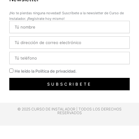
¡No te pierdas ninguna novedad! Suscríbete a la newsletter de Curso de
Instalador. ¡Regístrate hoy mismo!
Name
Email
Telefono
Privacidad
He leído la Política de privacidad.
SUBSCRIBETE
© 2025 CURSO DE INSTALADOR | TODOS LOS DERECHOS
RESERVADOS