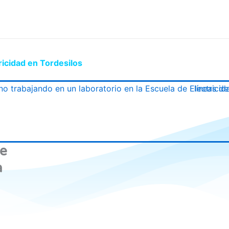
ricidad en Tordesilos
de
a