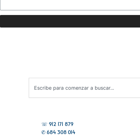
B
u
s
c
a
r
☏ 912 171 879
✆ 684 308 014