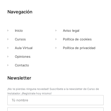
b
i
u
a
o
t
b
g
o
t
e
r
k
e
a
Navegación
-
r
m
f
Inicio
Aviso legal
Cursos
Política de cookies
Aula Virtual
Política de privacidad
Opiniones
Contacto
Newsletter
¡No te pierdas ninguna novedad! Suscríbete a la newsletter de Curso de
Instalador. ¡Regístrate hoy mismo!
Name
Email