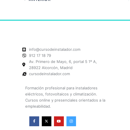
info@cursodeinstalador.com
912 17 18 79
Av. Primero de Mayo, 6, portal 5 1º A,
28922 Alcorcón, Madrid
cursodeinstalador.com
Formación profesional para instaladores
eléctricos, fotovoltaicos y climatización.
Cursos online y presenciales orientados a la
empleabilidad.
F
X
Y
I
a
-
o
n
c
t
u
s
e
w
t
t