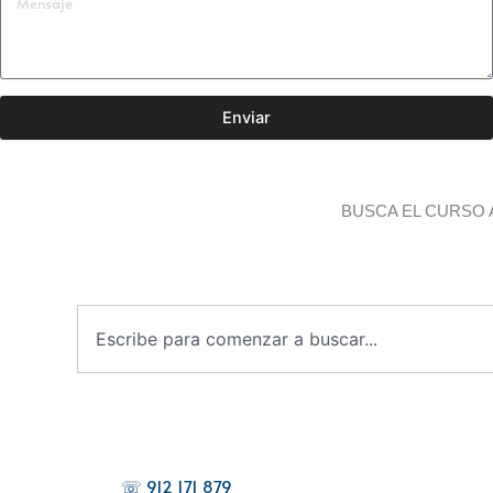
Enviar
BUSCA EL CURSO 
B
u
s
c
a
r
☏ 912 171 879