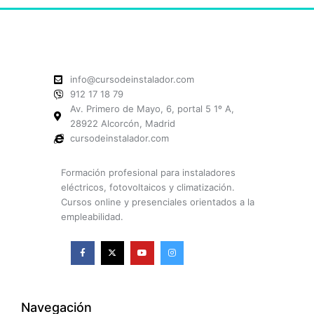
info@cursodeinstalador.com
912 17 18 79
Av. Primero de Mayo, 6, portal 5 1º A,
28922 Alcorcón, Madrid
cursodeinstalador.com
Formación profesional para instaladores
eléctricos, fotovoltaicos y climatización.
Cursos online y presenciales orientados a la
empleabilidad.
F
X
Y
I
a
-
o
n
c
t
u
s
e
w
t
t
b
i
u
a
o
t
b
g
o
t
e
r
k
e
a
Navegación
-
r
m