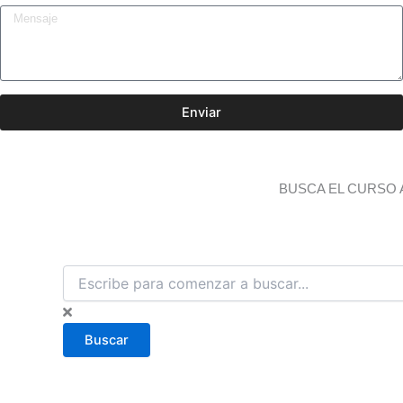
Enviar
BUSCA EL CURSO 
B
u
s
c
Buscar
a
r