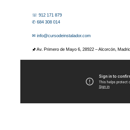
☏ 912 171 879
✆ 684 308 014
✉ info@cursodeinstalador.com
🖈 Av. Primero de Mayo 6,
28922 – Alcorcón, Madri