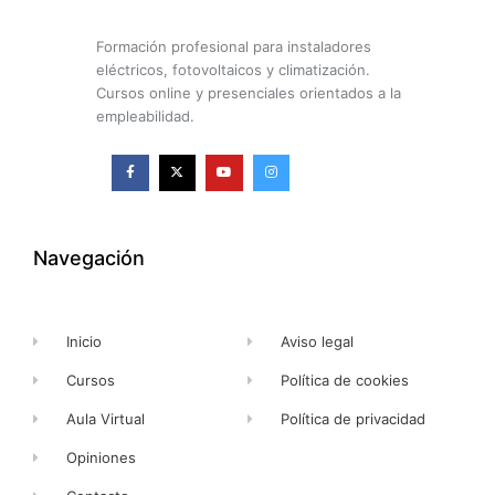
Formación profesional para instaladores
eléctricos, fotovoltaicos y climatización.
Cursos online y presenciales orientados a la
empleabilidad.
F
X
Y
I
a
-
o
n
c
t
u
s
e
w
t
t
b
i
u
a
o
t
b
g
o
t
e
r
k
e
a
Navegación
-
r
m
f
Inicio
Aviso legal
Cursos
Política de cookies
Aula Virtual
Política de privacidad
Opiniones