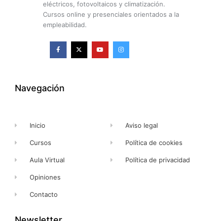
eléctricos, fotovoltaicos y climatización.
Cursos online y presenciales orientados a la
empleabilidad.
F
X
Y
I
a
-
o
n
c
t
u
s
e
w
t
t
b
i
u
a
o
t
b
g
o
t
e
r
k
e
a
Navegación
-
r
m
f
Inicio
Aviso legal
Cursos
Política de cookies
Aula Virtual
Política de privacidad
Opiniones
Contacto
Newsletter