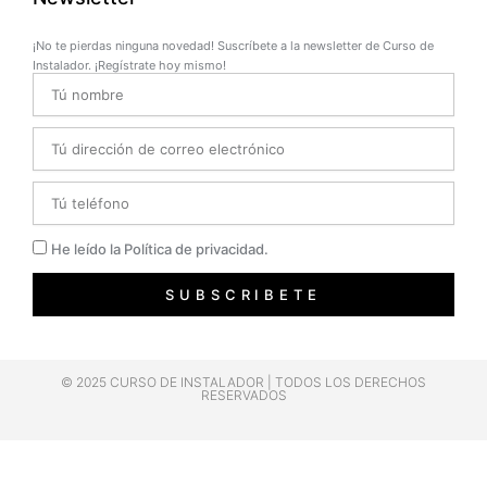
¡No te pierdas ninguna novedad! Suscríbete a la newsletter de Curso de
Instalador. ¡Regístrate hoy mismo!
Name
Email
Telefono
Privacidad
He leído la Política de privacidad.
SUBSCRIBETE
© 2025 CURSO DE INSTALADOR | TODOS LOS DERECHOS
RESERVADOS