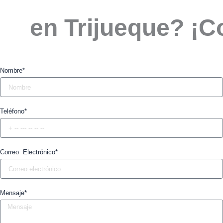
en Trijueque? ¡C
Nombre*
Teléfono*
Correo Electrónico*
Mensaje*