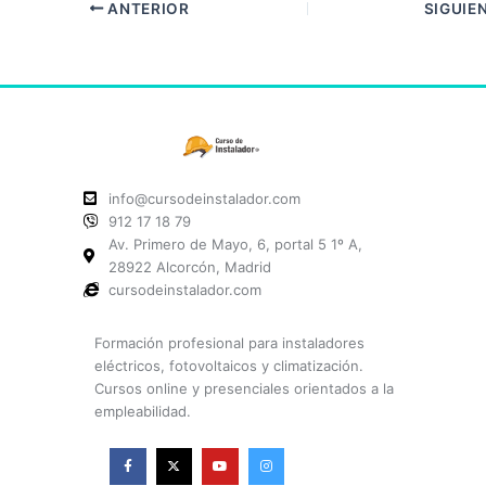
ANTERIOR
SIGUIE
info@cursodeinstalador.com
912 17 18 79
Av. Primero de Mayo, 6, portal 5 1º A,
28922 Alcorcón, Madrid
cursodeinstalador.com
Formación profesional para instaladores
eléctricos, fotovoltaicos y climatización.
Cursos online y presenciales orientados a la
empleabilidad.
F
X
Y
I
a
-
o
n
c
t
u
s