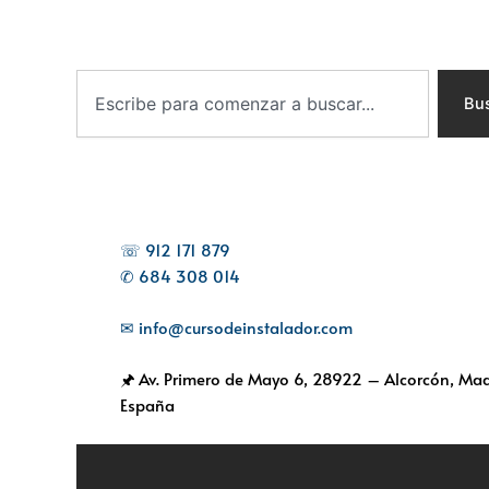
B
u
Bu
s
c
a
r
☏ 912 171 879
✆ 684 308 014
✉ info@cursodeinstalador.com
🖈 Av. Primero de Mayo 6,
28922 – Alcorcón, Mad
España