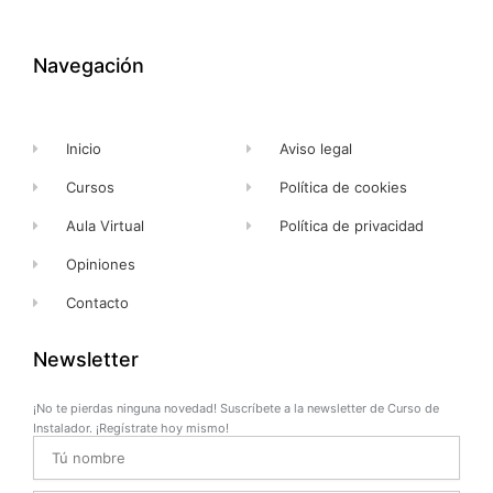
e
w
t
t
b
i
u
a
o
t
b
g
o
t
e
r
k
e
a
Navegación
-
r
m
f
Inicio
Aviso legal
Cursos
Política de cookies
Aula Virtual
Política de privacidad
Opiniones
Contacto
Newsletter
¡No te pierdas ninguna novedad! Suscríbete a la newsletter de Curso de
Instalador. ¡Regístrate hoy mismo!
Name