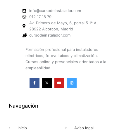
info@cursodeinstalador.com
912 17 18 79
Av. Primero de Mayo, 6, portal 5 1º A,
28922 Alcorcón, Madrid
cursodeinstalador.com
Formación profesional para instaladores
eléctricos, fotovoltaicos y climatización.
Cursos online y presenciales orientados a la
empleabilidad.
F
X
Y
I
a
-
o
n
c
t
u
s
e
w
t
t
b
i
u
a
o
t
b
g
o
t
e
r
k
e
a
Navegación
-
r
m
f
Inicio
Aviso legal