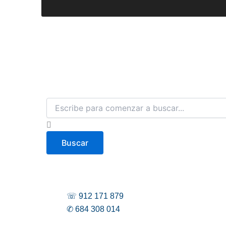
B
u
s
c
Buscar
a
r
☏ 912 171 879
✆ 684 308 014