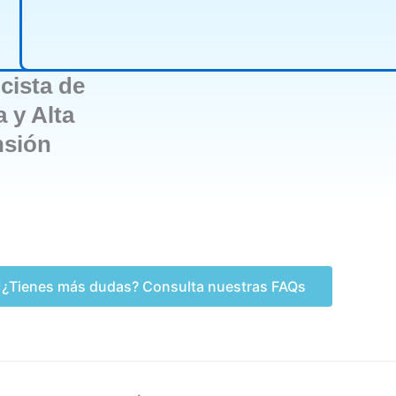
icista de
 y Alta
nsión
¿Tienes más dudas? Consulta nuestras FAQs