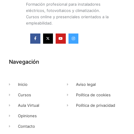
Formación profesional para instaladores
eléctricos, fotovoltaicos y climatización.
Cursos online y presenciales orientados a la
empleabilidad.
F
X
Y
I
a
-
o
n
c
t
u
s
e
w
t
t
b
i
u
a
o
t
b
g
o
t
e
r
k
e
a
Navegación
-
r
m
f
Inicio
Aviso legal
Cursos
Política de cookies
Aula Virtual
Política de privacidad
Opiniones
Contacto