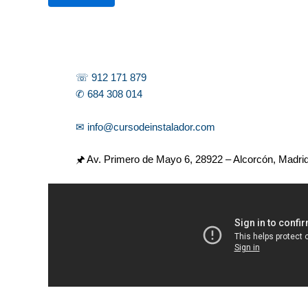
r
☏ 912 171 879
✆ 684 308 014
✉ info@cursodeinstalador.com
🖈 Av. Primero de Mayo 6,
28922 – Alcorcón, Madri