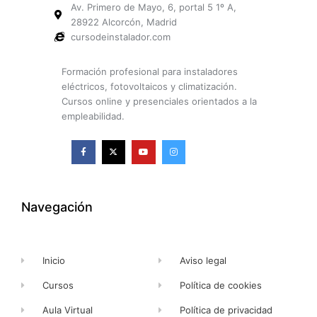
Av. Primero de Mayo, 6, portal 5 1º A,
28922 Alcorcón, Madrid
cursodeinstalador.com
Formación profesional para instaladores
eléctricos, fotovoltaicos y climatización.
Cursos online y presenciales orientados a la
empleabilidad.
F
X
Y
I
a
-
o
n
c
t
u
s
e
w
t
t
b
i
u
a
o
t
b
g
o
t
e
r
k
e
a
Navegación
-
r
m
f
Inicio
Aviso legal
Cursos
Política de cookies
Aula Virtual
Política de privacidad