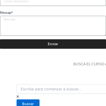
Mensaje*
Enviar
BUSCA EL CURSO 
B
u
s
c
Buscar
a