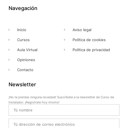
o
t
e
r
k
e
a
Navegación
-
r
m
f
Inicio
Aviso legal
Cursos
Política de cookies
Aula Virtual
Política de privacidad
Opiniones
Contacto
Newsletter
¡No te pierdas ninguna novedad! Suscríbete a la newsletter de Curso de
Instalador. ¡Regístrate hoy mismo!
Name
Email