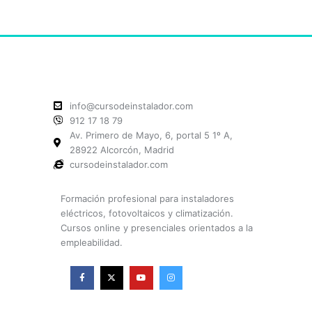
info@cursodeinstalador.com
912 17 18 79
Av. Primero de Mayo, 6, portal 5 1º A,
28922 Alcorcón, Madrid
cursodeinstalador.com
Formación profesional para instaladores
eléctricos, fotovoltaicos y climatización.
Cursos online y presenciales orientados a la
empleabilidad.
F
X
Y
I
a
-
o
n
c
t
u
s
e
w
t
t
b
i
u
a
o
t
b
g