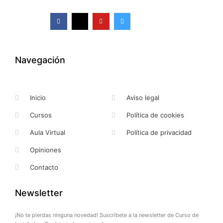
F
X
Y
I
a
-
o
n
c
t
u
s
e
w
t
t
b
i
u
a
o
t
b
g
o
t
e
r
k
e
a
Navegación
-
r
m
f
Inicio
Aviso legal
Cursos
Política de cookies
Aula Virtual
Política de privacidad
Opiniones
Contacto
Newsletter
¡No te pierdas ninguna novedad! Suscríbete a la newsletter de Curso de