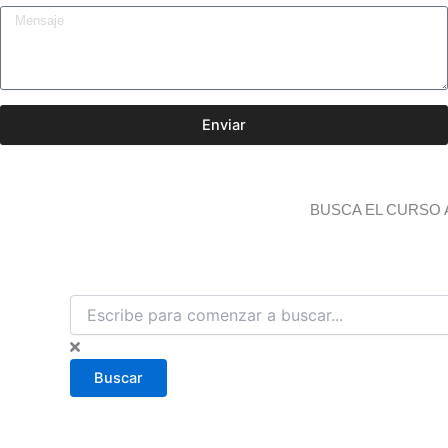
Enviar
BUSCA EL CURSO 
B
u
s
c
Buscar
a
r