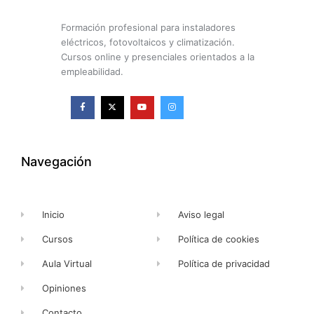
Formación profesional para instaladores
eléctricos, fotovoltaicos y climatización.
Cursos online y presenciales orientados a la
empleabilidad.
F
X
Y
I
a
-
o
n
c
t
u
s
e
w
t
t
b
i
u
a
o
t
b
g
o
t
e
r
k
e
a
Navegación
-
r
m
f
Inicio
Aviso legal
Cursos
Política de cookies
Aula Virtual
Política de privacidad
Opiniones
Contacto