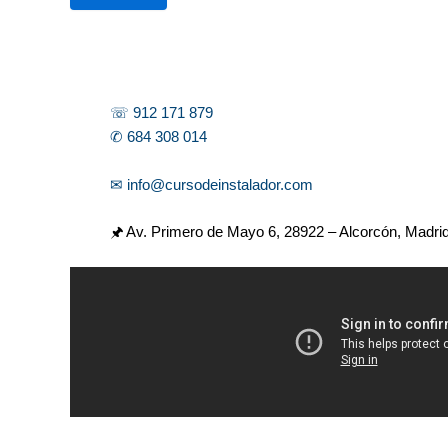
r
☏ 912 171 879
✆ 684 308 014
✉ info@cursodeinstalador.com
🖈 Av. Primero de Mayo 6,
28922 – Alcorcón, Madri