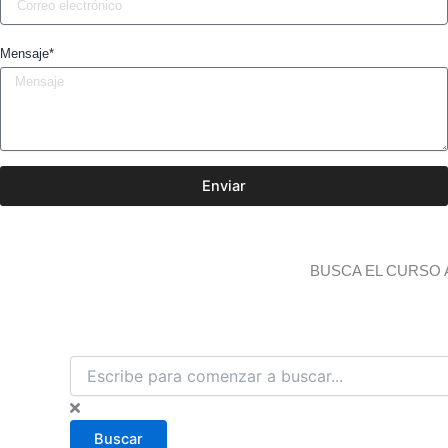
Mensaje*
Enviar
BUSCA EL CURSO 
B
u
s
c
Buscar
a