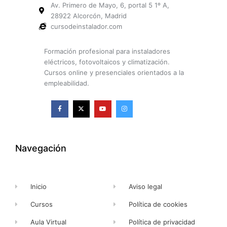
Av. Primero de Mayo, 6, portal 5 1º A,
28922 Alcorcón, Madrid
cursodeinstalador.com
Formación profesional para instaladores
eléctricos, fotovoltaicos y climatización.
Cursos online y presenciales orientados a la
empleabilidad.
F
X
Y
I
a
-
o
n
c
t
u
s
e
w
t
t
b
i
u
a
o
t
b
g
o
t
e
r
k
e
a
Navegación
-
r
m
f
Inicio
Aviso legal
Cursos
Política de cookies
Aula Virtual
Política de privacidad