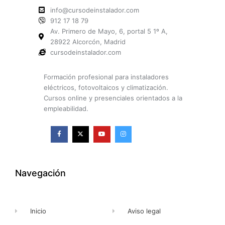
info@cursodeinstalador.com
912 17 18 79
Av. Primero de Mayo, 6, portal 5 1º A,
28922 Alcorcón, Madrid
cursodeinstalador.com
Formación profesional para instaladores
eléctricos, fotovoltaicos y climatización.
Cursos online y presenciales orientados a la
empleabilidad.
F
X
Y
I
a
-
o
n
c
t
u
s
e
w
t
t
b
i
u
a
o
t
b
g
o
t
e
r
k
e
a
Navegación
-
r
m
f
Inicio
Aviso legal