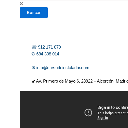
s
c
Buscar
a
r
☏ 912 171 879
✆ 684 308 014
✉ info@cursodeinstalador.com
🖈 Av. Primero de Mayo 6,
28922 – Alcorcón, Madri