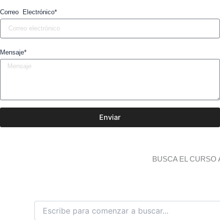
Correo Electrónico*
Mensaje*
Enviar
BUSCA EL CURSO 
B
u