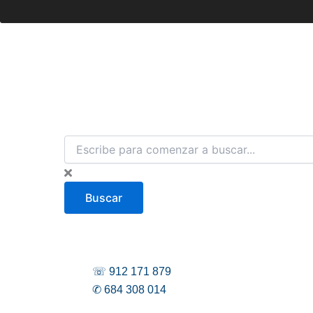
B
u
s
c
Buscar
a
r
☏ 912 171 879
✆ 684 308 014