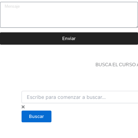
Enviar
BUSCA EL CURSO 
B
u
s
c
Buscar
a
r