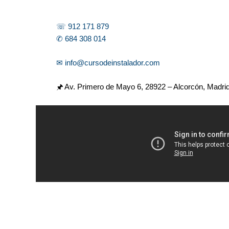
☏ 912 171 879
✆ 684 308 014
✉ info@cursodeinstalador.com
🖈 Av. Primero de Mayo 6,
28922 – Alcorcón, Madri