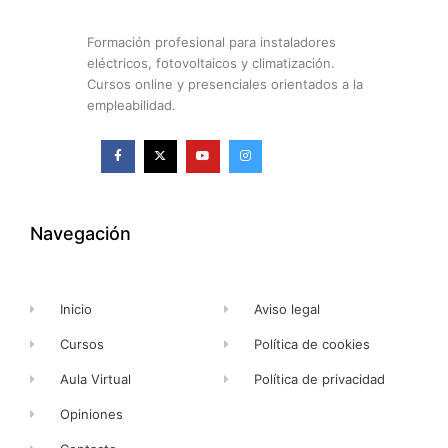
Formación profesional para instaladores
eléctricos, fotovoltaicos y climatización.
Cursos online y presenciales orientados a la
empleabilidad.
F
X
Y
I
a
-
o
n
c
t
u
s
e
w
t
t
b
i
u
a
o
t
b
g
o
t
e
r
k
e
a
Navegación
-
r
m
f
Inicio
Aviso legal
Cursos
Política de cookies
Aula Virtual
Política de privacidad
Opiniones