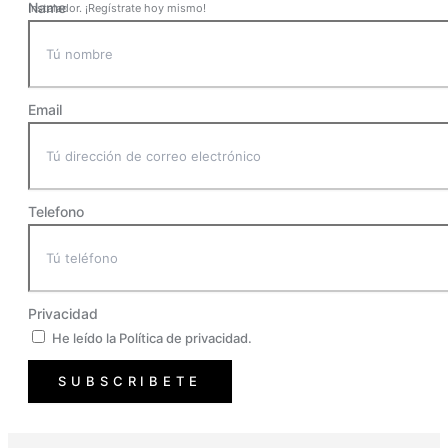
Name
Instalador. ¡Regístrate hoy mismo!
Email
Telefono
Privacidad
He leído la Política de privacidad.
SUBSCRIBETE