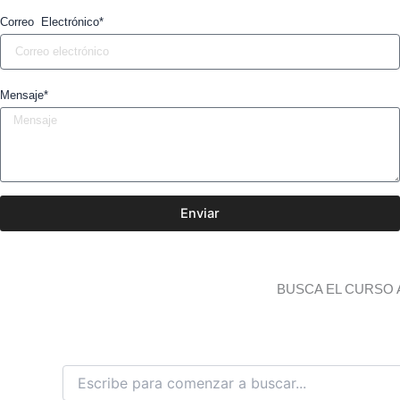
Correo Electrónico*
Mensaje*
Enviar
BUSCA EL CURSO 
B
u