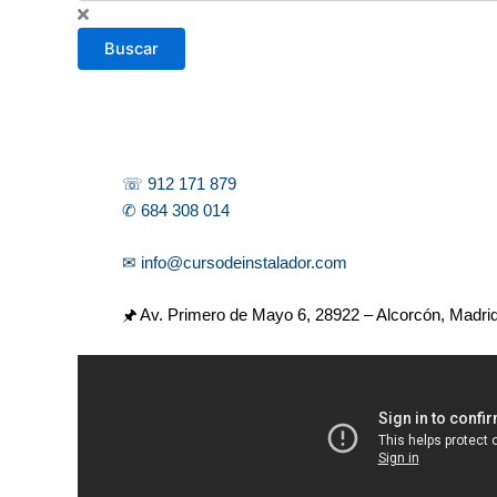
s
c
Buscar
a
r
☏ 912 171 879
✆ 684 308 014
✉ info@cursodeinstalador.com
🖈 Av. Primero de Mayo 6,
28922 – Alcorcón, Madri