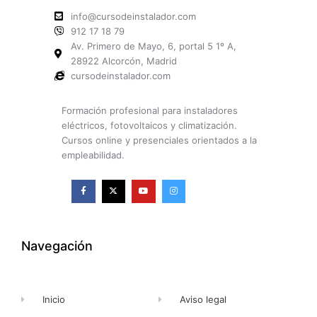
info@cursodeinstalador.com
912 17 18 79
Av. Primero de Mayo, 6, portal 5 1º A,
28922 Alcorcón, Madrid
cursodeinstalador.com
Formación profesional para instaladores
eléctricos, fotovoltaicos y climatización.
Cursos online y presenciales orientados a la
empleabilidad.
F
X
Y
I
a
-
o
n
c
t
u
s
e
w
t
t
b
i
u
a
o
t
b
g
o
t
e
r
k
e
a
Navegación
-
r
m
f
Inicio
Aviso legal