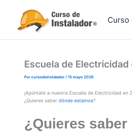
Ir
al
Curso 
contenido
Escuela de Electricida
Por
cursodeinstalador
/
15 mayo 2026
¡Apúntate a nuestra Escuela de Electricidad en
¿Quieres saber
dónde estamos
?
¿Quieres saber