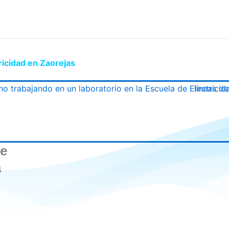
ricidad en Zaorejas
de
a