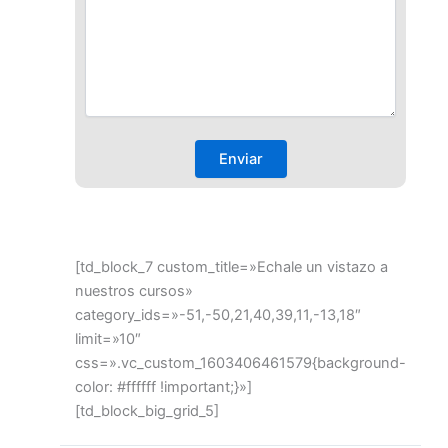
[td_block_7 custom_title=»Echale un vistazo a
nuestros cursos»
category_ids=»-51,-50,21,40,39,11,-13,18″
limit=»10″
css=».vc_custom_1603406461579{background-
color: #ffffff !important;}»]
[td_block_big_grid_5]