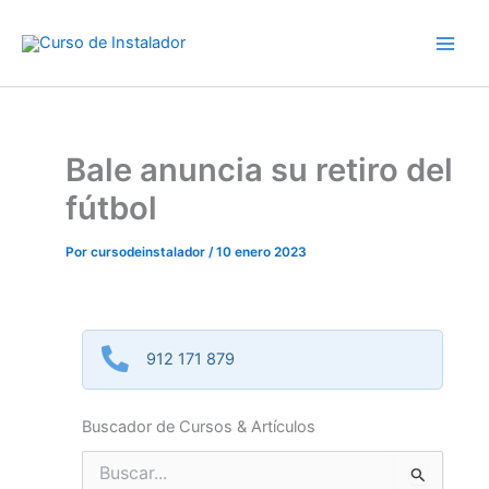
Ir
al
contenido
Bale anuncia su retiro del
fútbol
Por
cursodeinstalador
/
10 enero 2023
912 171 879
Buscador de Cursos & Artículos
Buscar