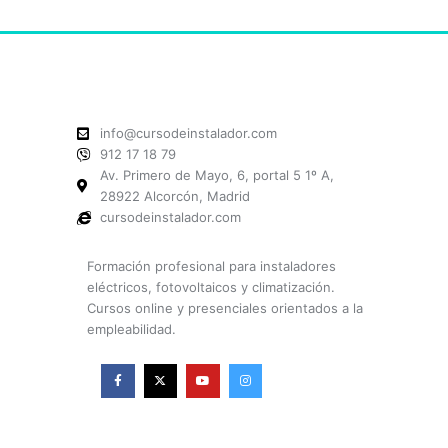
info@cursodeinstalador.com
912 17 18 79
Av. Primero de Mayo, 6, portal 5 1º A,
28922 Alcorcón, Madrid
cursodeinstalador.com
Formación profesional para instaladores
eléctricos, fotovoltaicos y climatización.
Cursos online y presenciales orientados a la
empleabilidad.
F
X
Y
I
a
-
o
n
c
t
u
s
e
w
t
t
b
i
u
a
o
t
b
g
o
t
e
r