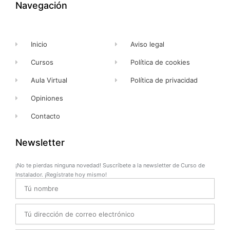
k
e
a
Navegación
-
r
m
f
Inicio
Aviso legal
Cursos
Política de cookies
Aula Virtual
Política de privacidad
Opiniones
Contacto
Newsletter
¡No te pierdas ninguna novedad! Suscríbete a la newsletter de Curso de
Instalador. ¡Regístrate hoy mismo!
Name
Email