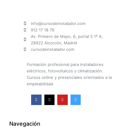
info@cursodeinstalador.com
912 17 18 79
Av. Primero de Mayo, 6, portal 5 1º A,
28922 Alcorcón, Madrid
cursodeinstalador.com
Formación profesional para instaladores
eléctricos, fotovoltaicos y climatización.
Cursos online y presenciales orientados a la
empleabilidad.
F
X
Y
I
a
-
o
n
c
t
u
s
e
w
t
t
b
i
u
a
o
t
b
g
o
t
e
r
k
e
a
Navegación
-
r
m
f