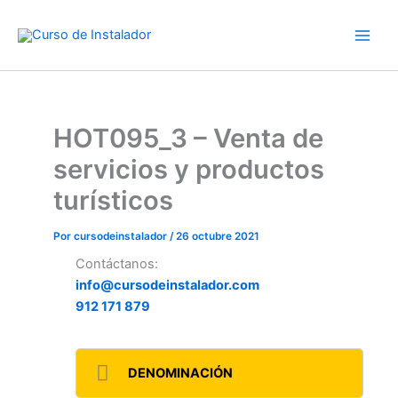
Ir
al
contenido
HOT095_3 – Venta de
servicios y productos
turísticos
Por
cursodeinstalador
/
26 octubre 2021
Contáctanos:
info@cursodeinstalador.com
912 171 879
DENOMINACIÓN