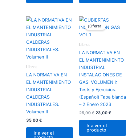
El
El
precio
precio
¡Oferta!
original
actual
era:
es:
25,99 €.
23,00 €.
Libros
LA NORMATIVA EN
EL MANTENIMIENTO
Libros
INDUSTRIAL:
LA NORMATIVA EN
INSTALACIONES DE
EL MANTENIMIENTO
GAS. VOLUMEN I:
INDUSTRIAL:
Tests y Ejercicios.
CALDERAS
(Español) Tapa blanda
INDUSTRIALES.
– 2 Enero 2023
Volumen II
25,99
€
23,00
€
35,00
€
Ir a ver el
producto
Ir a ver el
producto