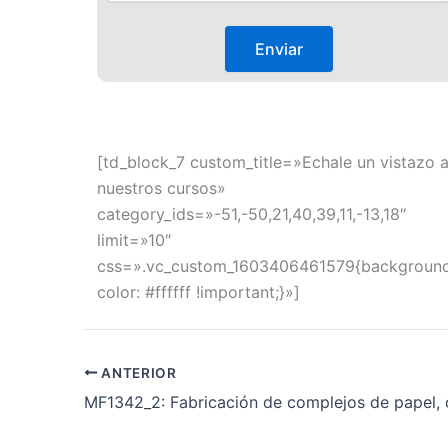
[td_block_7 custom_title=»Echale un vistazo 
nuestros cursos»
category_ids=»-51,-50,21,40,39,11,-13,18″
limit=»10″
css=».vc_custom_1603406461579{backgroun
color: #ffffff !important;}»]
ANTERIOR