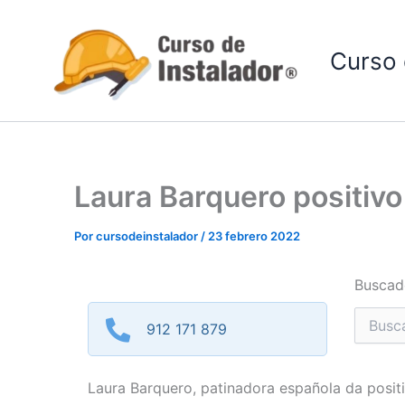
Ir
al
Curso 
contenido
Laura Barquero positivo
Por
cursodeinstalador
/
23 febrero 2022
Buscad
Buscar
912 171 879
por:
Laura Barquero, patinadora española da posit