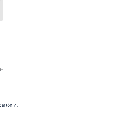
a
d-
MF1342_2: Fabricación de complejos de papel, cartón y otros materiales