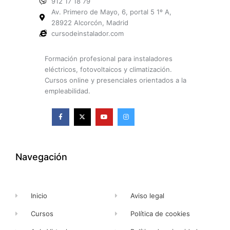
912 17 18 79
Av. Primero de Mayo, 6, portal 5 1º A,
28922 Alcorcón, Madrid
cursodeinstalador.com
Formación profesional para instaladores
eléctricos, fotovoltaicos y climatización.
Cursos online y presenciales orientados a la
empleabilidad.
F
X
Y
I
a
-
o
n
c
t
u
s
e
w
t
t
b
i
u
a
o
t
b
g
o
t
e
r
k
e
a
Navegación
-
r
m
f
Inicio
Aviso legal
Cursos
Política de cookies