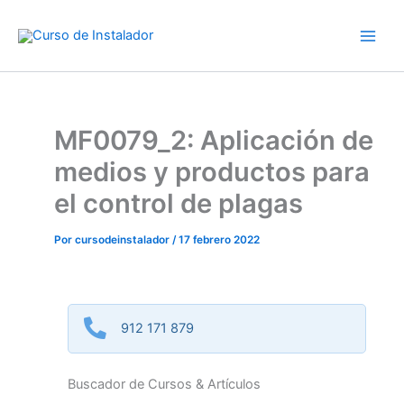
Ir
al
contenido
MF0079_2: Aplicación de
medios y productos para
el control de plagas
Por
cursodeinstalador
/
17 febrero 2022
912 171 879
Buscador de Cursos & Artículos