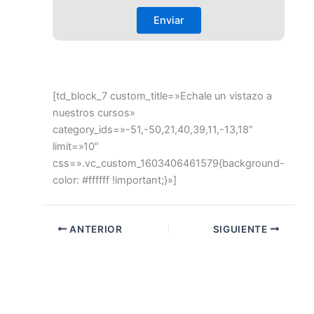
[td_block_7 custom_title=»Echale un vistazo a
nuestros cursos»
category_ids=»-51,-50,21,40,39,11,-13,18″
limit=»10″
css=».vc_custom_1603406461579{background-
color: #ffffff !important;}»]
ANTERIOR
SIGUIENTE