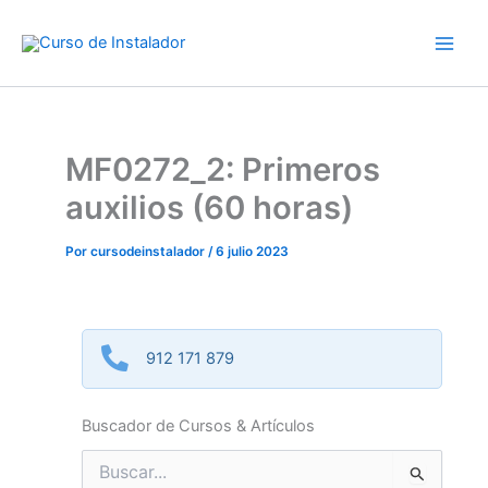
Ir
al
contenido
MF0272_2: Primeros
auxilios (60 horas)
Por
cursodeinstalador
/
6 julio 2023
912 171 879
Buscador de Cursos & Artículos
Buscar