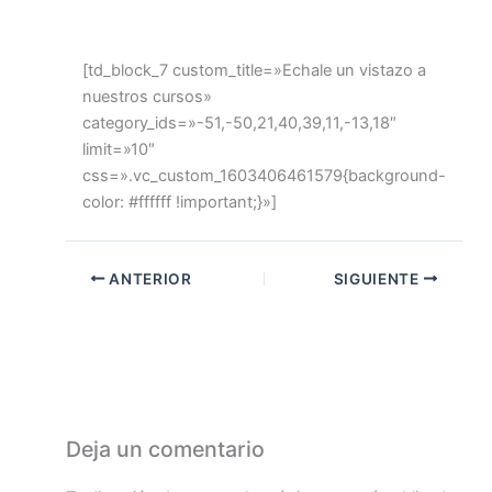
[td_block_7 custom_title=»Echale un vistazo a
nuestros cursos»
category_ids=»-51,-50,21,40,39,11,-13,18″
limit=»10″
css=».vc_custom_1603406461579{background-
color: #ffffff !important;}»]
ANTERIOR
SIGUIENTE
Deja un comentario