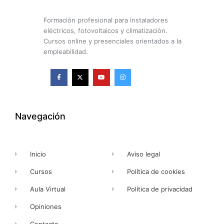
Formación profesional para instaladores
eléctricos, fotovoltaicos y climatización.
Cursos online y presenciales orientados a la
empleabilidad.
F
X
Y
I
a
-
o
n
c
t
u
s
e
w
t
t
b
i
u
a
o
t
b
g
o
t
e
r
k
e
a
Navegación
-
r
m
f
Inicio
Aviso legal
Cursos
Política de cookies
Aula Virtual
Política de privacidad
Opiniones
Contacto