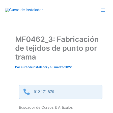
Ir
al
contenido
MF0462_3: Fabricación
de tejidos de punto por
trama
Por
cursodeinstalador
/
18 marzo 2022
912 171 879
Buscador de Cursos & Artículos