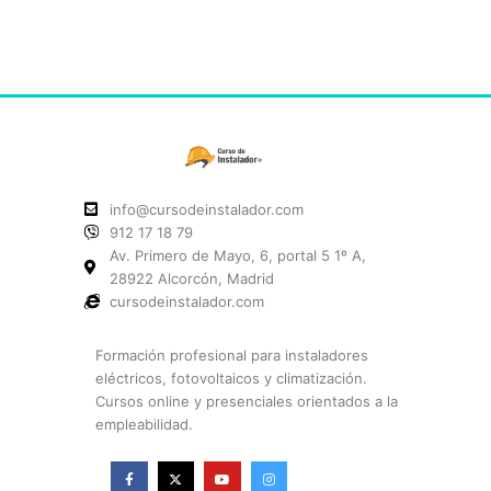
info@cursodeinstalador.com
912 17 18 79
Av. Primero de Mayo, 6, portal 5 1º A,
28922 Alcorcón, Madrid
cursodeinstalador.com
Formación profesional para instaladores
eléctricos, fotovoltaicos y climatización.
Cursos online y presenciales orientados a la
empleabilidad.
F
X
Y
I
a
-
o
n