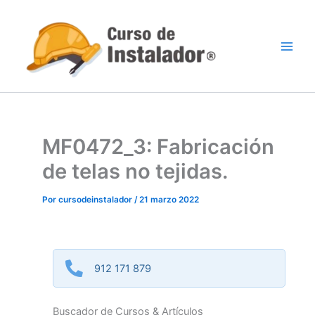
Ir
al
contenido
MF0472_3: Fabricación
de telas no tejidas.
Por
cursodeinstalador
/
21 marzo 2022
912 171 879
Buscador de Cursos & Artículos