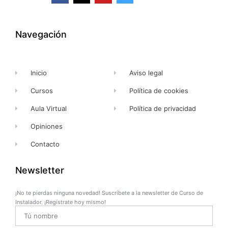
c
t
u
s
e
w
t
t
b
i
u
a
o
t
b
g
o
t
e
r
k
e
a
Navegación
-
r
m
f
Inicio
Aviso legal
Cursos
Política de cookies
Aula Virtual
Política de privacidad
Opiniones
Contacto
Newsletter
¡No te pierdas ninguna novedad! Suscríbete a la newsletter de Curso de
Instalador. ¡Regístrate hoy mismo!
Name