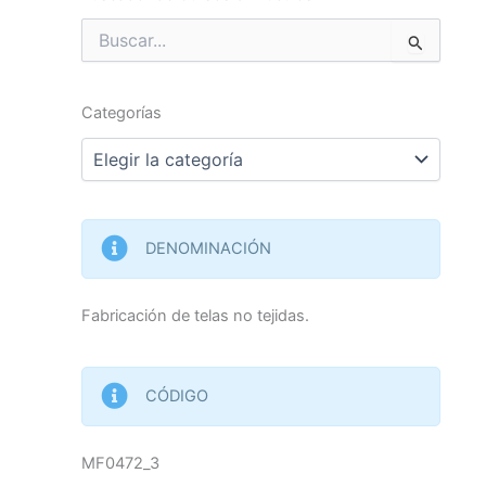
Buscar
por:
Categorías
Categorías
DENOMINACIÓN
Fabricación de telas no tejidas.
CÓDIGO
MF0472_3