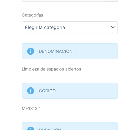
por:
Categorías
Categorías
DENOMINACIÓN
Limpieza de espacios abiertos
CÓDIGO
MF1313_1