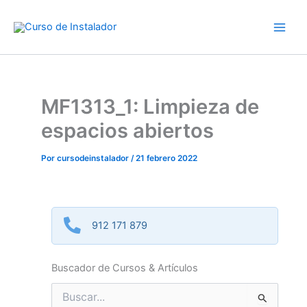
Ir
al
contenido
MF1313_1: Limpieza de
espacios abiertos
Por
cursodeinstalador
/
21 febrero 2022
912 171 879
Buscador de Cursos & Artículos
Buscar