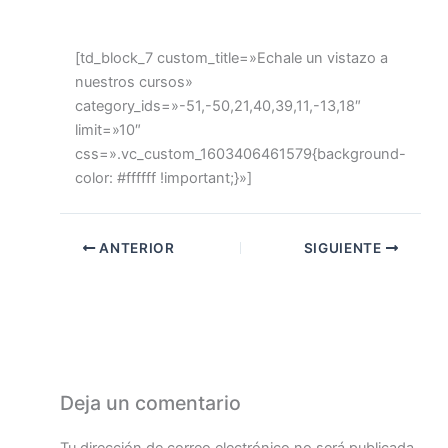
[td_block_7 custom_title=»Echale un vistazo a
nuestros cursos»
category_ids=»-51,-50,21,40,39,11,-13,18″
limit=»10″
css=».vc_custom_1603406461579{background-
color: #ffffff !important;}»]
ANTERIOR
SIGUIENTE
Deja un comentario
Tu dirección de correo electrónico no será publicada.