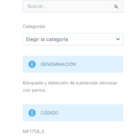
Buscar
por:
Categorías
Categorías
DENOMINACIÓN
Búsqueda y detección de sustancias olorosas
con perros.
CÓDIGO
MF1758_3