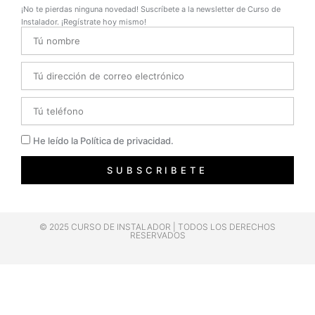
¡No te pierdas ninguna novedad! Suscríbete a la newsletter de Curso de
Instalador. ¡Regístrate hoy mismo!
Name
Email
Telefono
Privacidad
He leído la Política de privacidad.
SUBSCRIBETE
© 2025 CURSO DE INSTALADOR | TODOS LOS DERECHOS
RESERVADOS