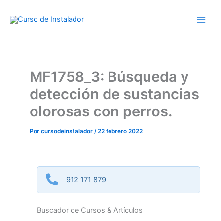
Ir
al
contenido
MF1758_3: Búsqueda y
detección de sustancias
olorosas con perros.
Por
cursodeinstalador
/
22 febrero 2022
912 171 879
Buscador de Cursos & Artículos