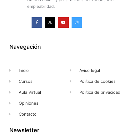
empleabilidad.
F
X
Y
I
a
-
o
n
c
t
u
s
e
w
t
t
b
i
u
a
o
t
b
g
o
t
e
r
k
e
a
Navegación
-
r
m
f
Inicio
Aviso legal
Cursos
Política de cookies
Aula Virtual
Política de privacidad
Opiniones
Contacto
Newsletter