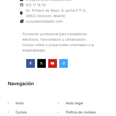
912 17 18 79
Av. Primero de Mayo, 6, portal 5 1º A,
28922 Alcorcón, Madrid
cursodeinstalador.com
Formación profesional para instaladores
eléctricos, fotovoltaicos y climatización.
Cursos online y presenciales orientados a la
empleabilidad.
F
X
Y
I
a
-
o
n
c
t
u
s
e
w
t
t
b
i
u
a
o
t
b
g
o
t
e
r
k
e
a
Navegación
-
r
m
f
Inicio
Aviso legal
Cursos
Política de cookies