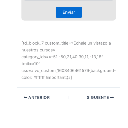
[td_block_7 custom_title=»Echale un vistazo a
nuestros cursos»
category_ids=»-51,-50,21,40,39,11,-13,18″
limit=»10″
css=».vc_custom_1603406461579{background-
color: #ffffff !important;}»]
ANTERIOR
SIGUIENTE