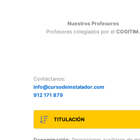
Nuestros Profesores
Profesores colegiados por el
COGITIM
Contáctanos:
info@cursodeinstalador.com
912 171 879
TITULACIÓN
Denominación
: Operaciones auxiliares de m