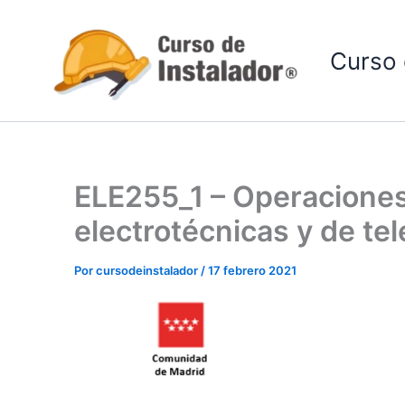
Ir
al
Curso 
contenido
ELE255_1 – Operaciones 
electrotécnicas y de te
Por
cursodeinstalador
/
17 febrero 2021