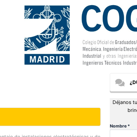
.
¿D
Déjanos tu
bri
Nombre *
ontaje de instalaciones electrotécnicas y de