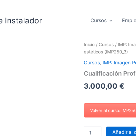
 Instalador
Cursos
Empl
Cualificación
Inicio
/
Cursos
/
IMP: Ima
Profesional::
estéticos (IMP250_3)
Tratamientos
estéticos
Cursos
,
IMP: Imagen P
(IMP250_3)
Cualificación Pro
cantidad
3.000,00
€
Volver al curso: IMP25
Añadir al 