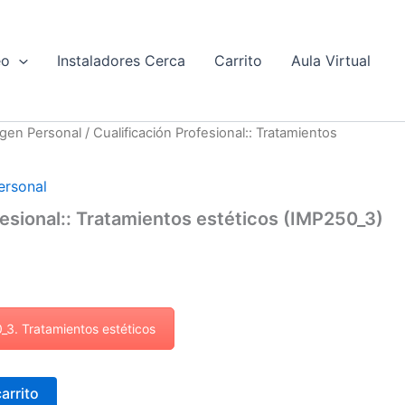
eo
Instaladores Cerca
Carrito
Aula Virtual
gen Personal
/ Cualificación Profesional:: Tratamientos
ersonal
fesional:: Tratamientos estéticos (IMP250_3)
0_3. Tratamientos estéticos
carrito