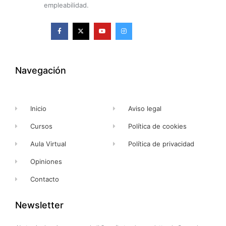
empleabilidad.
F
X
Y
I
a
-
o
n
c
t
u
s
e
w
t
t
b
i
u
a
o
t
b
g
o
t
e
r
k
e
a
Navegación
-
r
m
f
Inicio
Aviso legal
Cursos
Política de cookies
Aula Virtual
Política de privacidad
Opiniones
Contacto
Newsletter