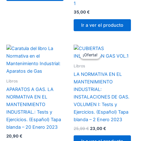
1
35,00
€
Ir a ver el producto
El
El
precio
precio
¡Oferta!
¡Oferta!
original
actual
era:
es:
Libros
25,99 €.
23,00 €.
LA NORMATIVA EN EL
Libros
MANTENIMIENTO
APARATOS A GAS. LA
INDUSTRIAL:
NORMATIVA EN EL
INSTALACIONES DE GAS.
MANTENIMIENTO
VOLUMEN I: Tests y
INDUSTRIAL.: Tests y
Ejercicios. (Español) Tapa
Ejercicios. (Español) Tapa
blanda – 2 Enero 2023
blanda – 20 Enero 2023
25,99
€
23,00
€
20,90
€