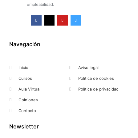
empleabilidad.
F
X
Y
I
a
-
o
n
c
t
u
s
e
w
t
t
b
i
u
a
o
t
b
g
o
t
e
r
k
e
a
Navegación
-
r
m
f
Inicio
Aviso legal
Cursos
Política de cookies
Aula Virtual
Política de privacidad
Opiniones
Contacto
Newsletter