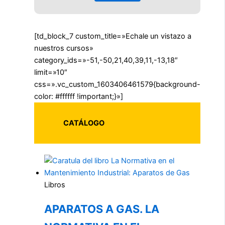
[td_block_7 custom_title=»Echale un vistazo a
nuestros cursos»
category_ids=»-51,-50,21,40,39,11,-13,18″
limit=»10″
css=».vc_custom_1603406461579{background-
color: #ffffff !important;}»]
CATÁLOGO
Libros
APARATOS A GAS. LA