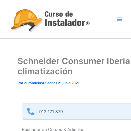
Ir
al
contenido
Schneider Consumer Iberia 
climatización
Por
cursodeinstalador
/
21 junio 2021
912 171 879
Buscador de Cursos & Artículos