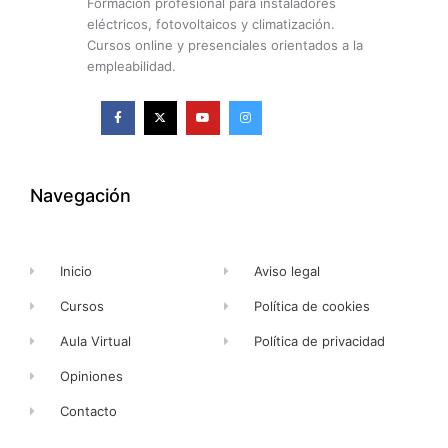
Formación profesional para instaladores
eléctricos, fotovoltaicos y climatización.
Cursos online y presenciales orientados a la
empleabilidad.
F
X
Y
I
a
-
o
n
c
t
u
s
e
w
t
t
b
i
u
a
o
t
b
g
o
t
e
r
k
e
a
Navegación
-
r
m
f
Inicio
Aviso legal
Cursos
Política de cookies
Aula Virtual
Política de privacidad
Opiniones
Contacto