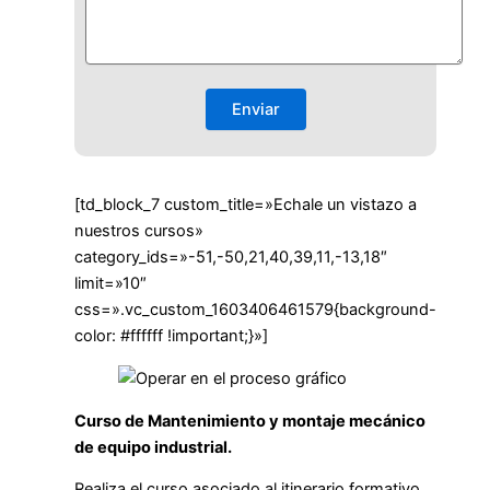
[td_block_7 custom_title=»Echale un vistazo a
nuestros cursos»
category_ids=»-51,-50,21,40,39,11,-13,18″
limit=»10″
css=».vc_custom_1603406461579{background-
color: #ffffff !important;}»]
Curso de Mantenimiento y montaje mecánico
de equipo industrial.
Realiza el curso asociado al itinerario formativo