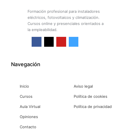
Formación profesional para instaladores
eléctricos, fotovoltaicos y climatización.
Cursos online y presenciales orientados a
la empleabilidad.
F
X
Y
I
a
-
o
n
c
t
u
s
e
w
t
t
b
i
u
a
o
t
b
g
o
t
e
r
k
e
a
Navegación
-
r
m
f
Inicio
Aviso legal
Cursos
Política de cookies
Aula Virtual
Política de privacidad
Opiniones
Contacto