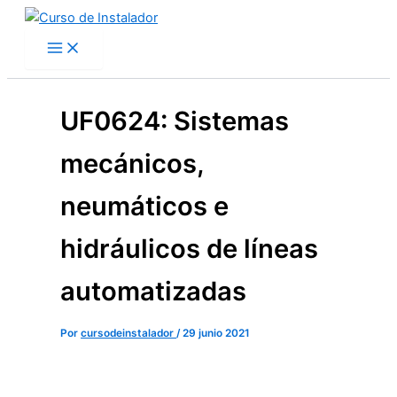
Buscar
Categorías
Ir
por:
al
contenido
UF0624: Sistemas
mecánicos,
neumáticos e
hidráulicos de líneas
automatizadas
Por
cursodeinstalador
/
29 junio 2021